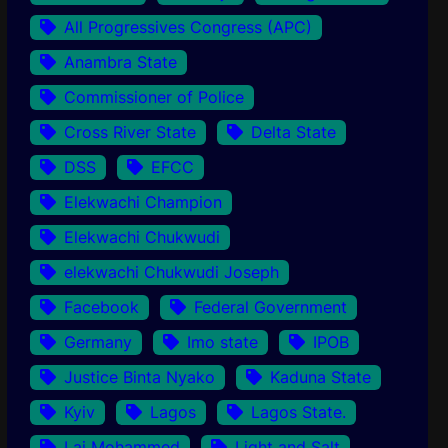
All Progressives Congress (APC)
Anambra State
Commissioner of Police
Cross River State
Delta State
DSS
EFCC
Elekwachi Champion
Elekwachi Chukwudi
elekwachi Chukwudi Joseph
Facebook
Federal Government
Germany
Imo state
IPOB
Justice Binta Nyako
Kaduna State
Kyiv
Lagos
Lagos State.
Lai Mohammed
Light and Salt