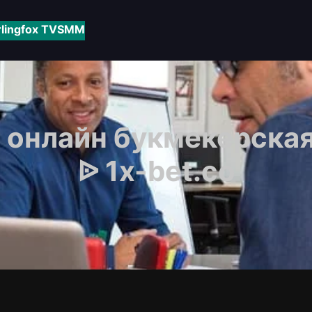
rlingfox TV
SMM
т онлайн букмекерская
ᐉ 1x-bet.co