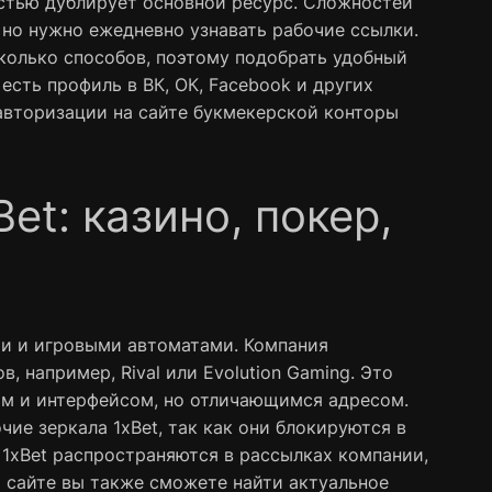
стью дублирует основной ресурс. Сложностей
, но нужно ежедневно узнавать рабочие ссылки.
сколько способов, поэтому подобрать удобный
есть профиль в ВК, ОК, Facebook и других
 авторизации на сайте букмекерской конторы
et: казино, покер,
ами и игровыми автоматами. Компания
 например, Rival или Evolution Gaming. Это
ом и интерфейсом, но отличающимся адресом.
ие зеркала 1xBet, так как они блокируются в
 1xBet распространяются в рассылках компании,
м сайте вы также сможете найти актуальное