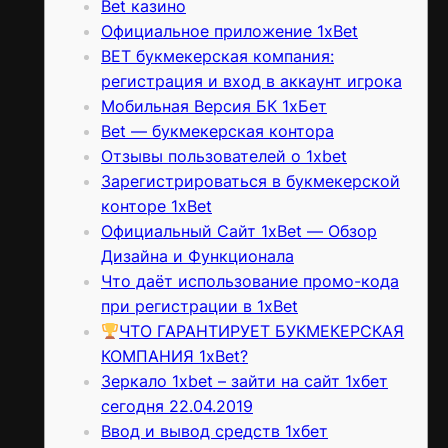
Bet казино
Официальное приложение 1xBet
BET букмекерская компания:
регистрация и вход в аккаунт игрока
Мобильная Версия БК 1хБет
Bet — букмекерская контора
Отзывы пользователей о 1xbet
Зарегистрироваться в букмекерской
конторе 1xBet
Официальный Сайт 1xBet — Обзор
Дизайна и Функционала
Что даёт использование промо-кода
при регистрации в 1xBet
ЧТО ГАРАНТИРУЕТ БУКМЕКЕРСКАЯ
КОМПАНИЯ 1xBet?
Зеркало 1xbet – зайти на сайт 1хбет
сегодня 22.04.2019
Ввод и вывод средств 1хбет